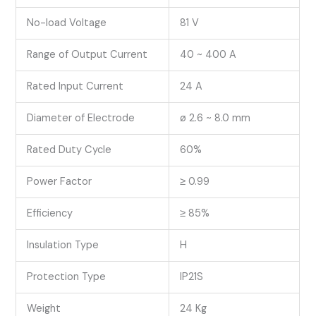
No-load Voltage
81 V
Range of Output Current
40 ~ 400 A
Rated Input Current
24 A
Diameter of Electrode
ø 2.6 ~ 8.0 mm
Rated Duty Cycle
60%
Power Factor
≥ 0.99
Efficiency
≥ 85%
Insulation Type
H
Protection Type
IP21S
Weight
24 Kg