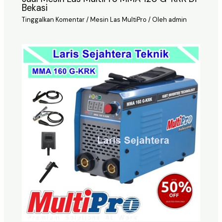
Bekasi
Tinggalkan Komentar
/
Mesin Las MultiPro
/ Oleh
admin