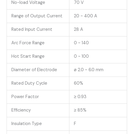
No-load Voltage
70 V
Range of Output Current
20 ~ 400 A
Rated Input Current
28 A
Arc Force Range
0 ~ 140
Hot Start Range
0 ~ 100
Diameter of Electrode
ø 2.0 ~ 6.0 mm
Rated Duty Cycle
60%
Power Factor
≥ 0.93
Efficiency
≥ 85%
Insulation Type
F