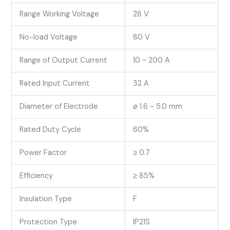
Range Working Voltage
28 V
No-load Voltage
80 V
Range of Output Current
10 ~ 200 A
Rated Input Current
32 A
Diameter of Electrode
ø 1.6 ~ 5.0 mm
Rated Duty Cycle
60%
Power Factor
≥ 0.7
Efficiency
≥ 85%
Insulation Type
F
Protection Type
IP21S