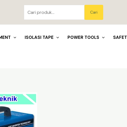
Pencarian
untuk:
Blo
Cari
MENT
ISOLASI TAPE
POWER TOOLS
SAFE