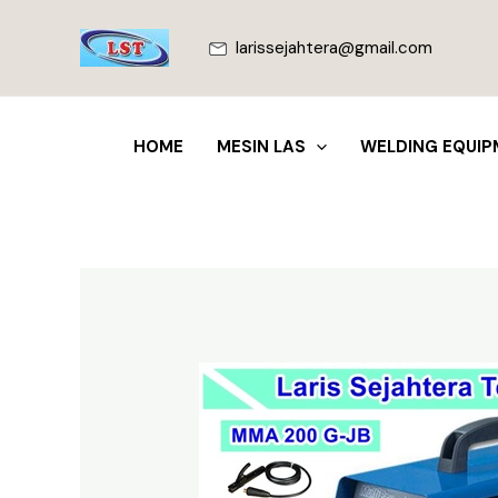
Lewati
ke
larissejahtera@gmail.com
konten
HOME
MESIN LAS
WELDING EQUIP