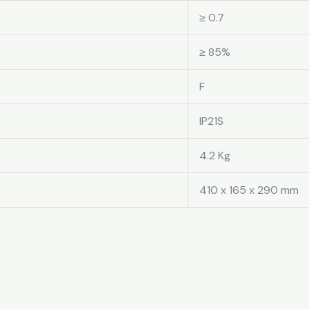
≥ 0.7
≥ 85%
F
IP21S
4.2 Kg
410 x 165 x 290 mm