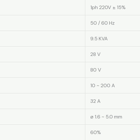
1ph 220V ± 15%
50 / 60 Hz
9.5 KVA
28 V
80 V
10 ~ 200 A
32 A
ø 1.6 ~ 5.0 mm
60%