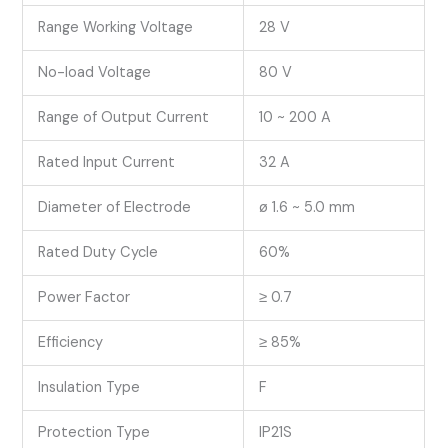
Range Working Voltage
28 V
No-load Voltage
80 V
Range of Output Current
10 ~ 200 A
Rated Input Current
32 A
Diameter of Electrode
ø 1.6 ~ 5.0 mm
Rated Duty Cycle
60%
Power Factor
≥ 0.7
Efficiency
≥ 85%
Insulation Type
F
Protection Type
IP21S