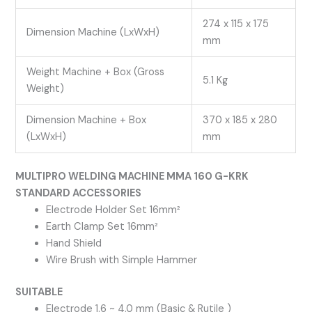
274 x 115 x 175
Dimension Machine (LxWxH)
mm
Weight Machine + Box (Gross
5.1 Kg
Weight)
Dimension Machine + Box
370 x 185 x 280
(LxWxH)
mm
MULTIPRO WELDING MACHINE MMA 160 G-KRK
STANDARD ACCESSORIES
Electrode Holder Set 16mm²
Earth Clamp Set 16mm²
Hand Shield
Wire Brush with Simple Hammer
SUITABLE
Electrode 1.6 ~ 4.0 mm (Basic & Rutile )