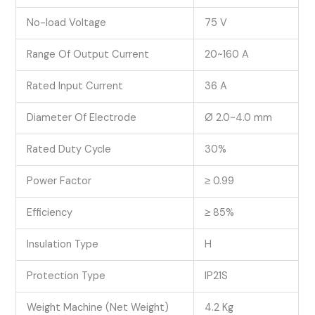
No-load Voltage
75 V
Range Of Output Current
20~160 A
Rated Input Current
36 A
Diameter Of Electrode
Ø 2.0~4.0 mm
Rated Duty Cycle
30%
Power Factor
≥ 0.99
Efficiency
≥ 85%
Insulation Type
H
Protection Type
IP21S
Weight Machine (Net Weight)
4.2 Kg