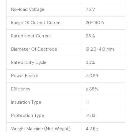
No-load Voltage
75 V
Range Of Output Current
20~160 A
Rated Input Current
36 A
Diameter Of Electrode
Ø 2.0~4.0 mm
Rated Duty Cycle
30%
Power Factor
≥ 0.99
Efficiency
≥ 85%
Insulation Type
H
Protection Type
IP21S
Weight Machine (Net Weight)
4.2 Kg