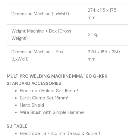
274 x 115 x 175
Dimension Machine (LxWxH)
mm
Weight Machine + Box (Gross
5.1 Kg
Weight)
Dimension Machine + Box
370 x 185 x 280
(LxWxH)
mm
MULTIPRO WELDING MACHINE MMA 160 G-KRK
STANDARD ACCESSORIES
Electrode Holder Set 16mm²
Earth Clamp Set 16mm²
Hand Shield
Wire Brush with Simple Hammer
SUITABLE
Electrode 1.6 ~ 4.0 mm (Basic & Rutile )