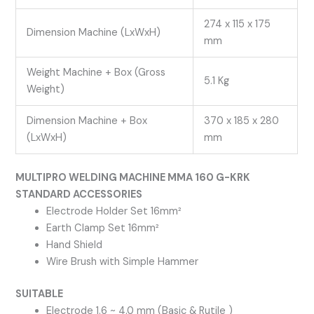
274 x 115 x 175
Dimension Machine (LxWxH)
mm
Weight Machine + Box (Gross
5.1 Kg
Weight)
Dimension Machine + Box
370 x 185 x 280
(LxWxH)
mm
MULTIPRO WELDING MACHINE MMA 160 G-KRK
STANDARD ACCESSORIES
Electrode Holder Set 16mm²
Earth Clamp Set 16mm²
Hand Shield
Wire Brush with Simple Hammer
SUITABLE
Electrode 1.6 ~ 4.0 mm (Basic & Rutile )