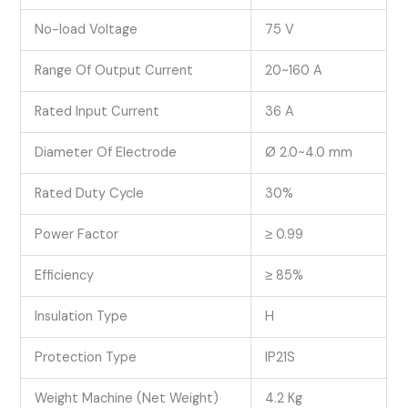
No-load Voltage
75 V
Range Of Output Current
20~160 A
Rated Input Current
36 A
Diameter Of Electrode
Ø 2.0~4.0 mm
Rated Duty Cycle
30%
Power Factor
≥ 0.99
Efficiency
≥ 85%
Insulation Type
H
Protection Type
IP21S
Weight Machine (Net Weight)
4.2 Kg