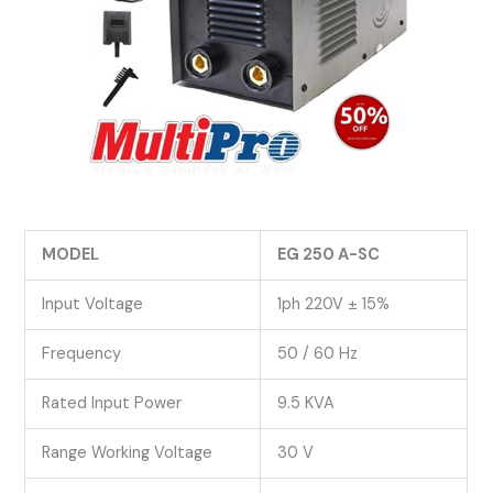
MODEL
EG 250 A-SC
Input Voltage
1ph 220V ± 15%
Frequency
50 / 60 Hz
Rated Input Power
9.5 KVA
Range Working Voltage
30 V