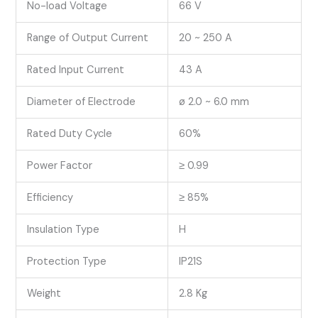
No-load Voltage
66 V
Range of Output Current
20 ~ 250 A
Rated Input Current
43 A
Diameter of Electrode
ø 2.0 ~ 6.0 mm
Rated Duty Cycle
60%
Power Factor
≥ 0.99
Efficiency
≥ 85%
Insulation Type
H
Protection Type
IP21S
Weight
2.8 Kg