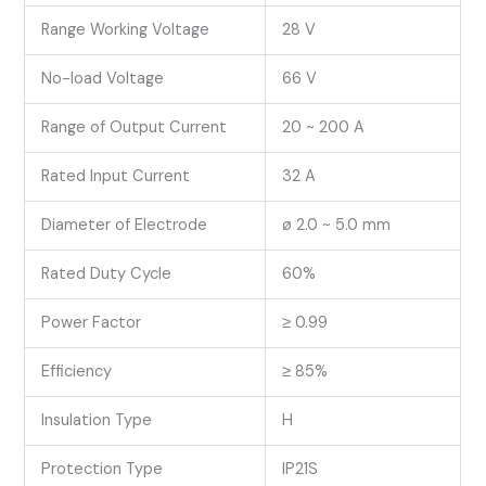
Range Working Voltage
28 V
No-load Voltage
66 V
Range of Output Current
20 ~ 200 A
Rated Input Current
32 A
Diameter of Electrode
ø 2.0 ~ 5.0 mm
Rated Duty Cycle
60%
Power Factor
≥ 0.99
Efficiency
≥ 85%
Insulation Type
H
Protection Type
IP21S