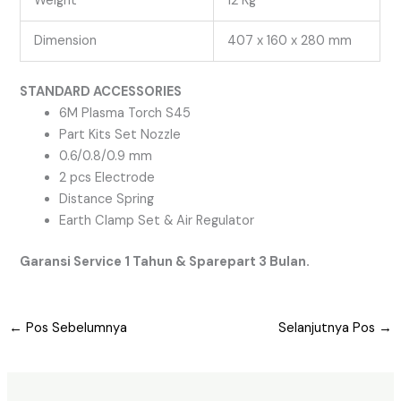
Weight
12 Kg
Dimension
407 x 160 x 280 mm
STANDARD ACCESSORIES
6M Plasma Torch S45
Part Kits Set Nozzle
0.6/0.8/0.9 mm
2 pcs Electrode
Distance Spring
Earth Clamp Set & Air Regulator
Garansi Service 1 Tahun & Sparepart 3 Bulan.
←
Pos Sebelumnya
Selanjutnya Pos
→