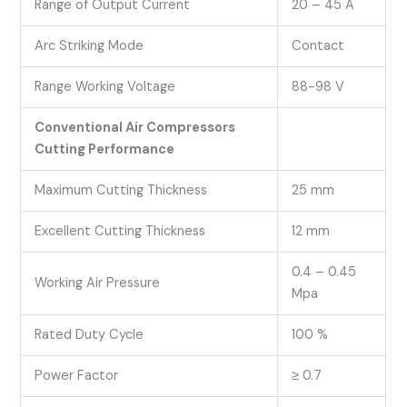
Range of Output Current
20 – 45 A
Arc Striking Mode
Contact
Range Working Voltage
88-98 V
Conventional Air Compressors
Cutting Performance
Maximum Cutting Thickness
25 mm
Excellent Cutting Thickness
12 mm
0.4 – 0.45
Working Air Pressure
Mpa
Rated Duty Cycle
100 %
Power Factor
≥ 0.7