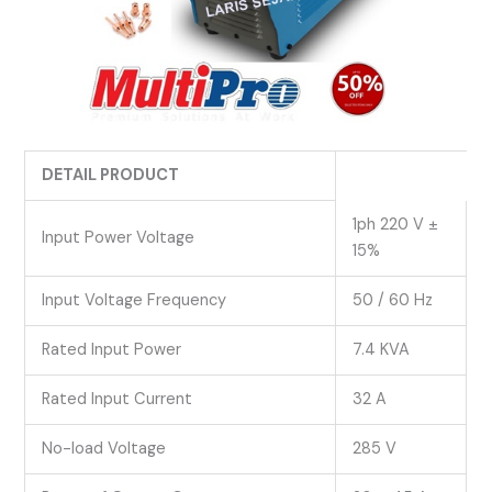
DETAIL PRODUCT
1ph 220 V ±
Input Power Voltage
15%
Input Voltage Frequency
50 / 60 Hz
Rated Input Power
7.4 KVA
Rated Input Current
32 A
No-load Voltage
285 V