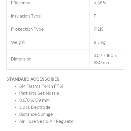
Efficiency
≥ 85%
Insulation Type
F
Protection Type
IP21S
Weight
8.2 Kg
407 x 160 x
Dimension
280 mm
STANDARD ACCESSORIES
6M Plasma Torch PT31
Part Kits Set Nozzle
0.6/0.8/0.9 mm
2 pcs Electrode
Distance Springe
Air Hose Set & Air Regulator