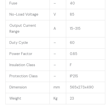
Fuse
–
40
No-Load Voltage
V
85
Output Current
A
15-315
Range
Duty Cycle
–
60
Power Factor
–
0.85
Insulation Class
–
F
Protection Class
–
IP21S
Dimension
mm
565x273x490
Weight
Kg
23