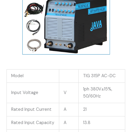
Model
TIG 315P AC-DC
1ph 380V±15%,
Input Voltage
V
50/60Hz
Rated Input Current
A
21
Rated Input Capacity
A
13.8