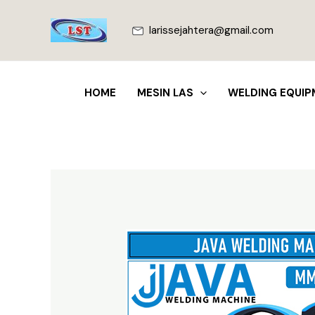
Lewati
ke
larissejahtera@gmail.com
konten
HOME
MESIN LAS
WELDING EQUIP