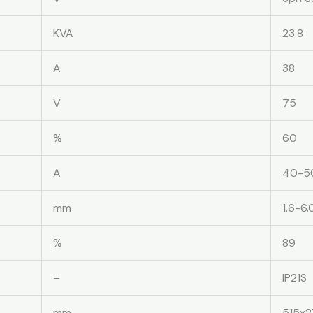
KVA
23.8
A
38
V
75
%
60
A
40-5
mm
1.6-6.
%
89
–
IP21S
mm
515x