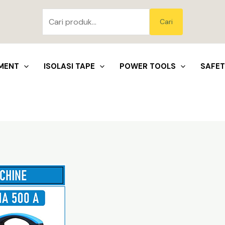
Pencarian
untuk:
Blo
Cari
MENT
ISOLASI TAPE
POWER TOOLS
SAFE