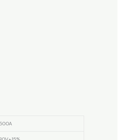
500A
380V±15%