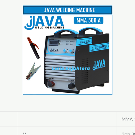
MMA 
V
3ph 