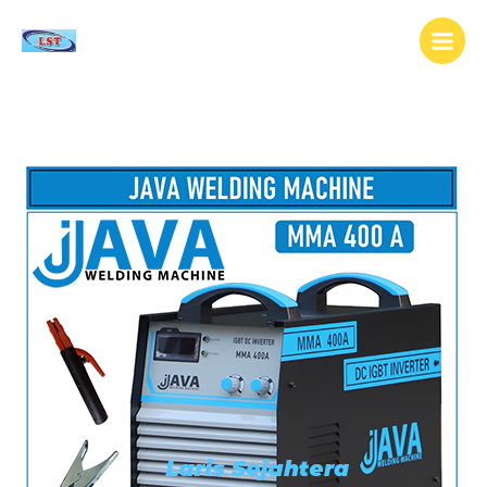
Lewati
ke
konten