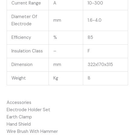
Current Range
A
10-300
Diameter Of
mm
1.6-4.0
Electrode
Efficiency
%
85
Insulation Class
–
F
Dimension
mm
322x170x315
Weight
Kg
8
Accessories
Electrode Holder Set
Earth Clamp
Hand Shield
Wire Brush With Hammer