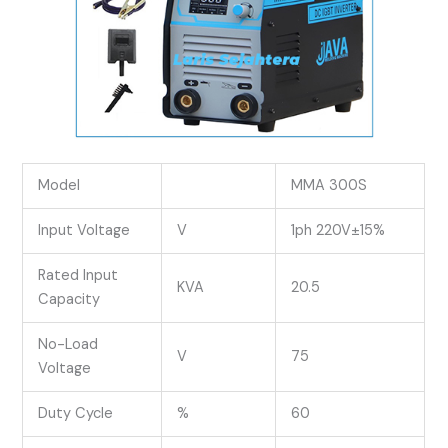
Model
MMA 300S
Input Voltage
V
1ph 220V±15%
Rated Input
KVA
20.5
Capacity
No-Load
V
75
Voltage
Duty Cycle
%
60