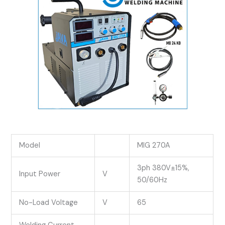
Model
MIG 270A
3ph 380V±15%,
Input Power
V
50/60Hz
No-Load Voltage
V
65