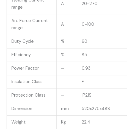
Welding Current
A
20-270
range
Arc Force Current
A
0-100
range
Duty Cycle
%
60
Efficiency
%
85
Power Factor
–
0.93
Insulation Class
–
F
Protection Class
–
IP21S
Dimension
mm
520x275x488
Weight
Kg
22.4