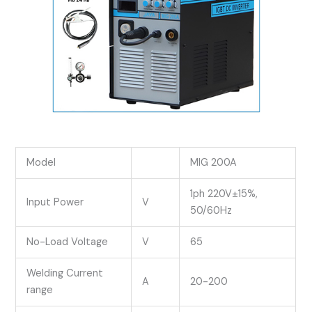
Model
MIG 200A
1ph 220V±15%,
Input Power
V
50/60Hz
No-Load Voltage
V
65
Welding Current
A
20-200
range