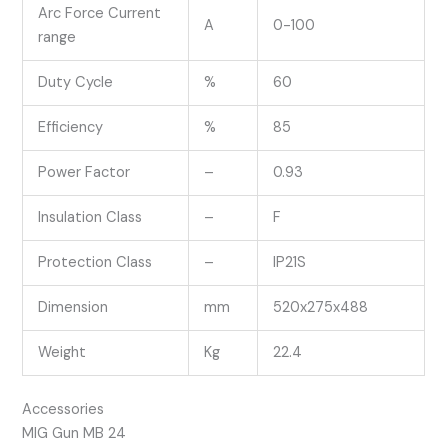
Arc Force Current
A
0-100
range
Duty Cycle
%
60
Efficiency
%
85
Power Factor
–
0.93
Insulation Class
–
F
Protection Class
–
IP21S
Dimension
mm
520x275x488
Weight
Kg
22.4
Accessories
MIG Gun MB 24