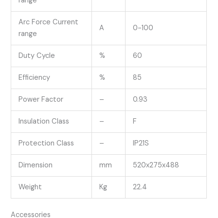
range
Arc Force Current
A
0-100
range
Duty Cycle
%
60
Efficiency
%
85
Power Factor
–
0.93
Insulation Class
–
F
Protection Class
–
IP21S
Dimension
mm
520x275x488
Weight
Kg
22.4
Accessories