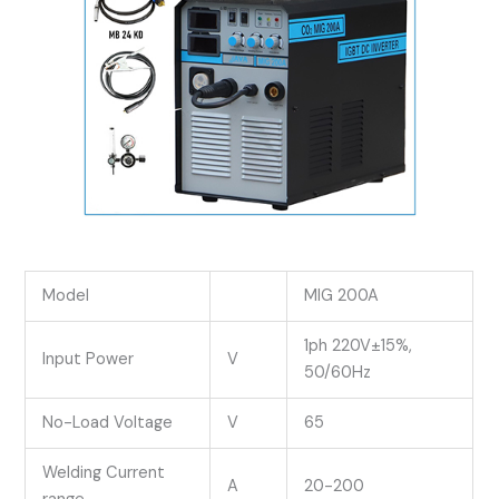
Model
MIG 200A
1ph 220V±15%,
Input Power
V
50/60Hz
No-Load Voltage
V
65
Welding Current
A
20-200