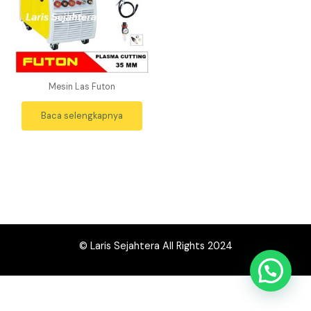
Mesin Las Futon
Baca selengkapnya
© Laris Sejahtera All Rights 2024