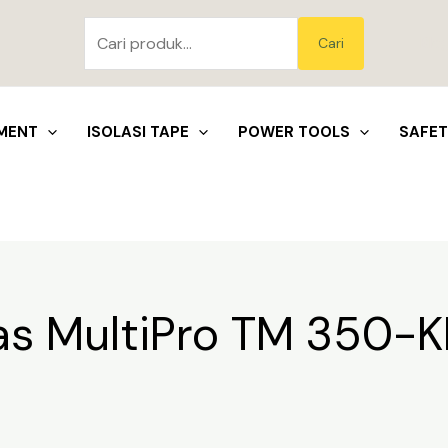
Pencarian
untuk:
Blo
Cari
MENT
ISOLASI TAPE
POWER TOOLS
SAFE
as MultiPro TM 350-K