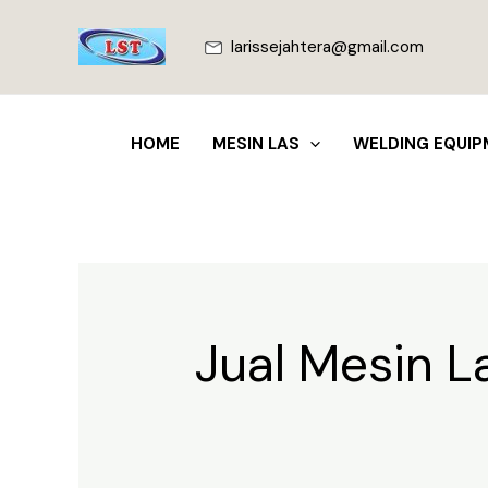
Lewati
ke
larissejahtera@gmail.com
konten
HOME
MESIN LAS
WELDING EQUIP
Jual Mesin L