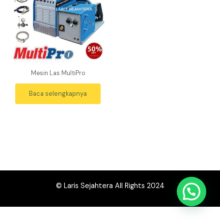
Mesin Las MultiPro
Baca selengkapnya
© Laris Sejahtera All Rights 2024