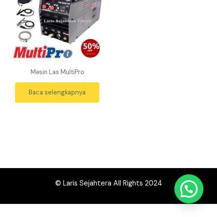
Mesin Las MultiPro
Baca selengkapnya
© Laris Sejahtera All Rights 2024