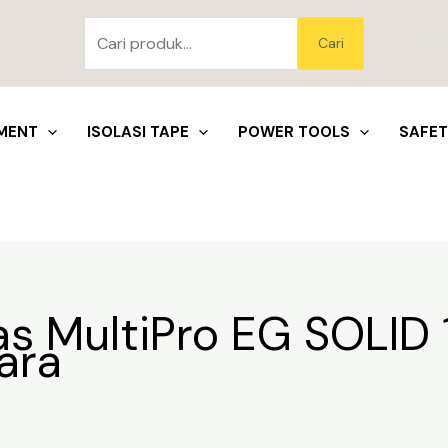
Pencarian
untuk:
Blo
Cari
MENT
ISOLASI TAPE
POWER TOOLS
SAFE
as MultiPro EG SOLID 
ara