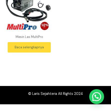
Mesin Las MultiPro
Baca selengkapnya
© Laris Sejahtera All Rights 2024