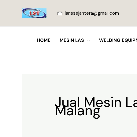
Lewati
ke
larissejahtera@gmail.com
konten
HOME
MESIN LAS
WELDING EQUIP
Jual Mesin L
Malang