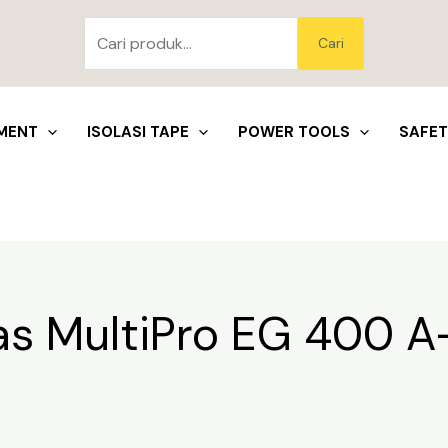
Pencarian
untuk:
Blo
Cari
MENT
ISOLASI TAPE
POWER TOOLS
SAFE
as MultiPro EG 400 A