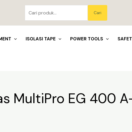
Pencarian
untuk:
Blo
Cari
MENT
ISOLASI TAPE
POWER TOOLS
SAFE
as MultiPro EG 400 A