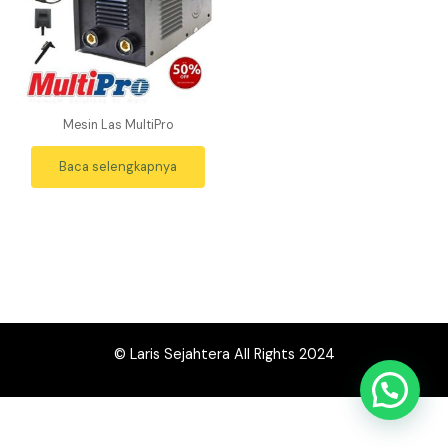
Mesin Las MultiPro
Baca selengkapnya
© Laris Sejahtera All Rights 2024