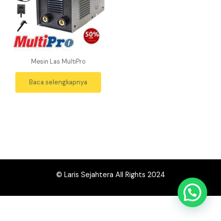
Mesin Las MultiPro
Baca selengkapnya
© Laris Sejahtera All Rights 2024