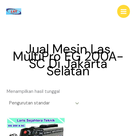
Lewati
ke
konten
Jual Mesin Las
MultiPro EG 200A-
SC Di Jakarta
Selatan
Menampilkan hasil tunggal