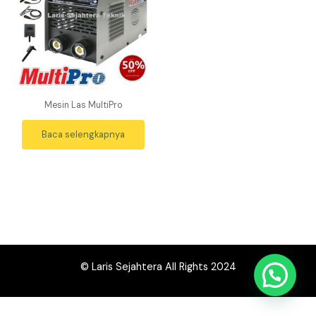
Mesin Las MultiPro
Baca selengkapnya
© Laris Sejahtera All Rights 2024