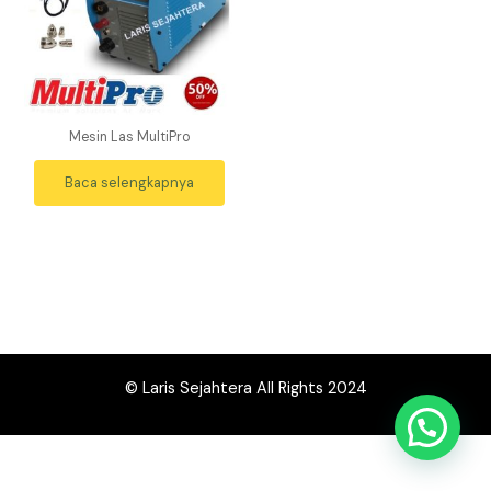
Mesin Las MultiPro
Baca selengkapnya
© Laris Sejahtera All Rights 2024