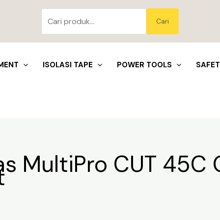
Pencarian
untuk:
Blo
Cari
MENT
ISOLASI TAPE
POWER TOOLS
SAFE
as MultiPro CUT 45C 
t