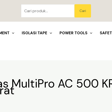
Pencarian
untuk:
Blo
Cari
MENT
ISOLASI TAPE
POWER TOOLS
SAFE
as MultiPro AC 500 K
rat