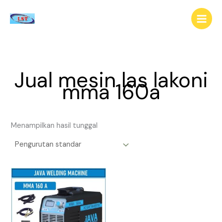
Lewati
ke
konten
Jual mesin las lakoni
mma 160a
Menampilkan hasil tunggal