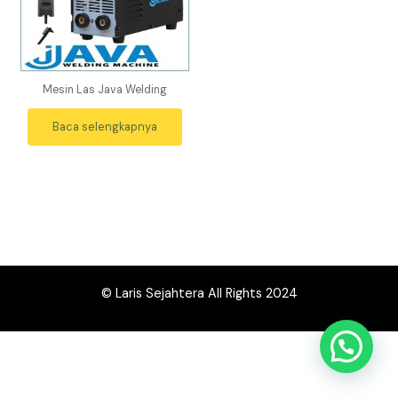
Mesin Las Java Welding
Baca selengkapnya
© Laris Sejahtera All Rights 2024