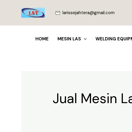
Lewati
ke
larissejahtera@gmail.com
konten
HOME
MESIN LAS
WELDING EQUIP
Jual Mesin L