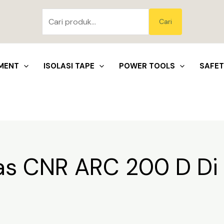
Pencarian
untuk:
Blo
Cari
MENT
ISOLASI TAPE
POWER TOOLS
SAFE
as CNR ARC 200 D Di 