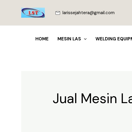
Lewati
ke
larissejahtera@gmail.com
konten
HOME
MESIN LAS
WELDING EQUIP
Jual Mesin 