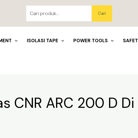
Pencarian
untuk:
Blo
Cari
MENT
ISOLASI TAPE
POWER TOOLS
SAFE
Las CNR ARC 200 D Di