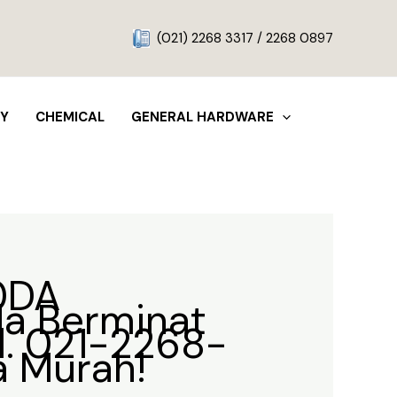
g
(021) 2268 3317 / 2268 0897
TY
CHEMICAL
GENERAL HARDWARE
60DA
da Berminat
el. 021-2268-
a Murah!