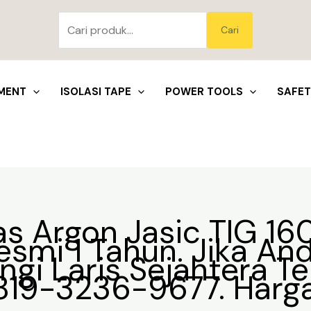
Pencarian
untuk:
Blo
Cari
MENT
ISOLASI TAPE
POWER TOOLS
SAFE
as Argon Jasic TIG 1
esmi 1 Tahun. Jika An
ngi Laris Sejahtera T
0819-3236-9677. Harg