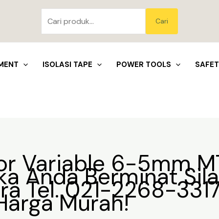
Pencarian
untuk:
Blo
Cari
MENT
ISOLASI TAPE
POWER TOOLS
SAFE
Bor Variable 6-5mm M
Jika Anda Berminat Si
era Tel. 021-2268-331
Harga Murah!