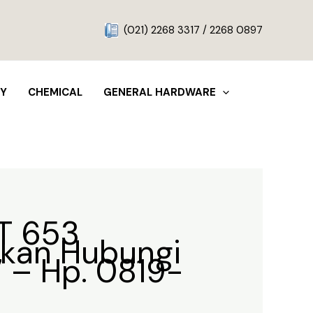
g
(021) 2268 3317 / 2268 0897
TY
CHEMICAL
GENERAL HARDWARE
T 653
lakan Hubungi
7 – Hp. 0819-